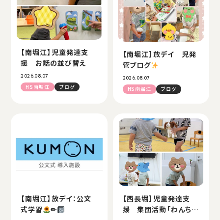
【南堀江】児童発達支
【南堀江】放デイ 児発
援 お話の並び替え
管ブログ
2026.08.07
2026.08.07
HS南堀江
ブログ
HS南堀江
ブログ
【南堀江】放デイ：公文
【西長堀】児童発達支
式学習
✏
援 集団活動「わんちゃ