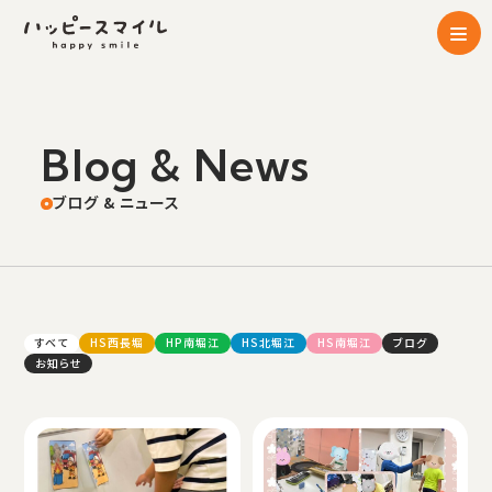
Blog & News
ブログ & ニュース
HS西長堀
HP南堀江
HS北堀江
HS南堀江
ブログ
すべて
お知らせ