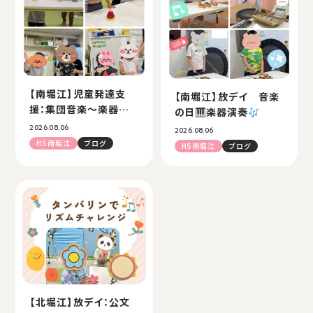
【南堀江】児童発達支
【南堀江】放デイ 音楽
援：集団音楽～楽器演
の日
楽器演奏
奏の様子～
2026.08.06
2026.08.06
HS南堀江
ブログ
HS南堀江
ブログ
【北堀江】放デイ：公文