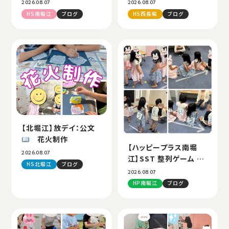
んのお引越し
」
2026.08.07
2026.08.07
HS南堀江
ブログ
HS西長堀
ブログ
【北堀江】放デイ：公文
花火制作
【ハッピープラス南堀
2026.08.07
江】SST 整列ゲーム 第
HS北堀江
ブログ
二弾
2026.08.07
HP南堀江
ブログ