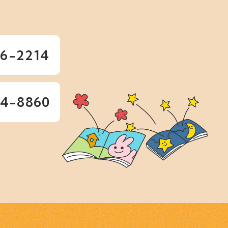
36-2214
64-8860