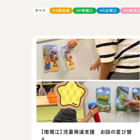
HS西長堀
HP南堀江
HS北堀江
HS南堀
すべて
【南堀江】児童発達支援 お話の並び替
え