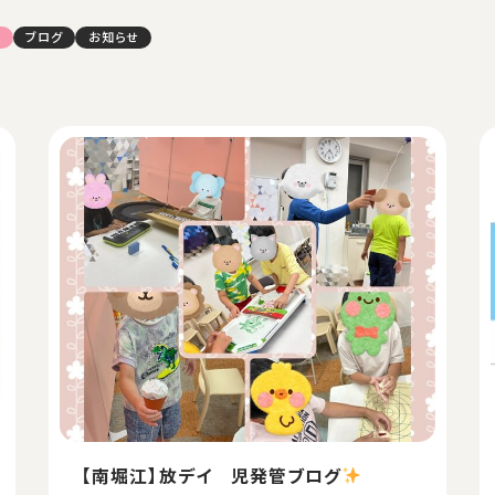
江
ブログ
お知らせ
【南堀江】放デイ 児発管ブログ