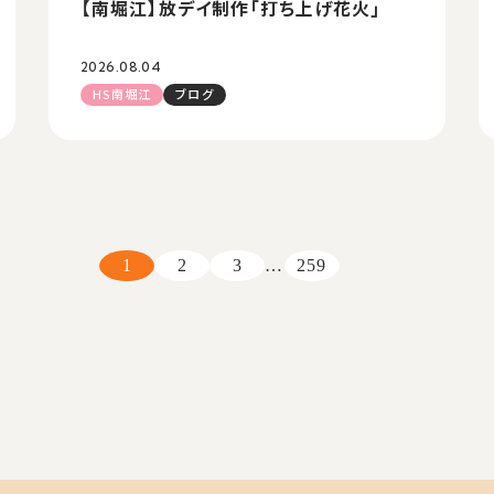
【南堀江】放デイ制作「打ち上げ花火」
2026.08.04
HS南堀江
ブログ
1
2
3
…
259