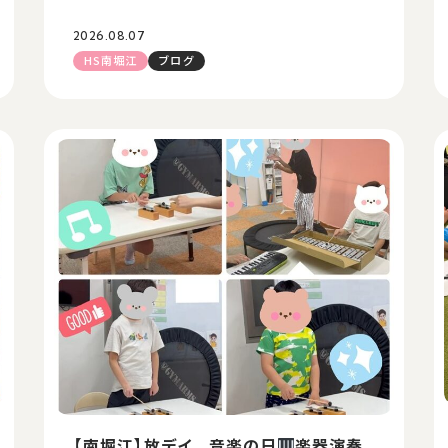
2026.08.07
HS南堀江
ブログ
【南堀江】放デイ 音楽の日
楽器演奏