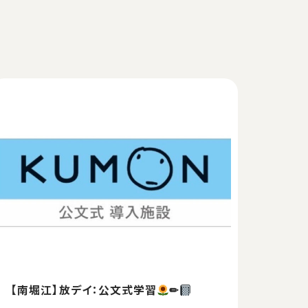
【南堀江】放デイ：公文式学習
✏