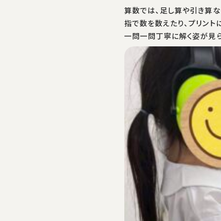
算数では、足し算や引き算
指で数を数えたり、プリント
一問一問丁寧に解く姿が見ら