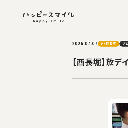
2026.07.07
HS西長堀
ブ
【西長堀】放デ