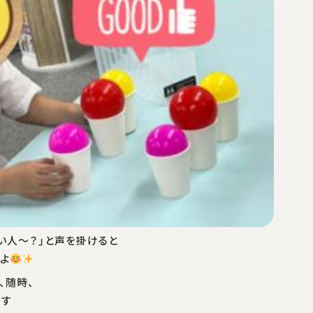
い人〜？」と声を掛けると
よ
、随時、
ます