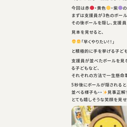
今回は赤
・黄色
・紫
の
まずは支援員が3色のボール
その後ボールを隠し、支援員
見本を見せると、
「早くやりたい！！」
と積極的に手を挙げる子ど
支援員が並べたボールを見
る子どもなど、
それぞれの方法で一生懸命
5秒後にボールが隠されると
並べる様子も
見事正解す
とても嬉しそうな笑顔を見せ