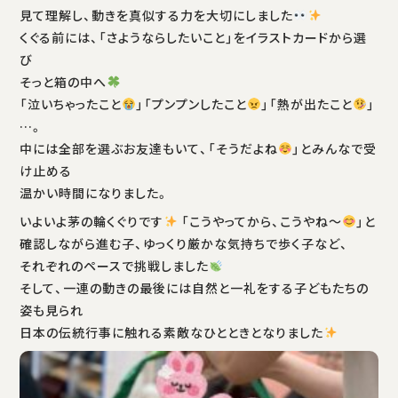
見て理解し、動きを真似する力を大切にしました
くぐる前には、「さようならしたいこと」をイラストカードから選
び
そっと箱の中へ
「泣いちゃったこと
」「プンプンしたこと
」「熱が出たこと
」
…。
中には全部を選ぶお友達もいて、「そうだよね
」とみんなで受
け止める
温かい時間になりました。
いよいよ茅の輪くぐりです
「こうやってから、こうやね〜
」と
確認しながら進む子、ゆっくり厳かな気持ちで歩く子など、
それぞれのペースで挑戦しました
そして、一連の動きの最後には自然と一礼をする子どもたちの
姿も見られ
日本の伝統行事に触れる素敵なひとときとなりました