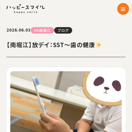
2026.06.03
HS南堀江
ブログ
【南堀江】放デイ：SST～歯の健康