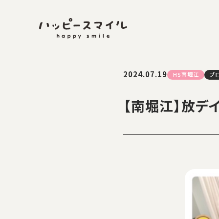
2024.07.19
HS南堀江
ブ
【南堀江】放デ