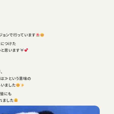
ジョンで行っています
身につけた
いと思います
、
ちは≫という意味の
らいました
ち皆にも
れました