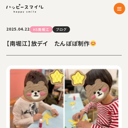
2025.04.22
HS南堀江
ブログ
【南堀江】放デイ たんぽぽ制作