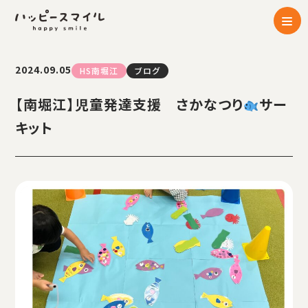
2024.09.05
HS南堀江
ブログ
【南堀江】児童発達支援 さかなつり
サー
キット