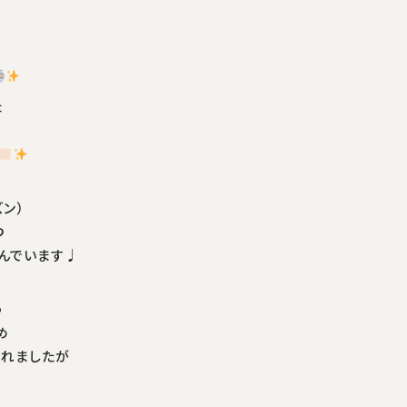
た
ン）
つ
組んでいます♩
う
め
られましたが