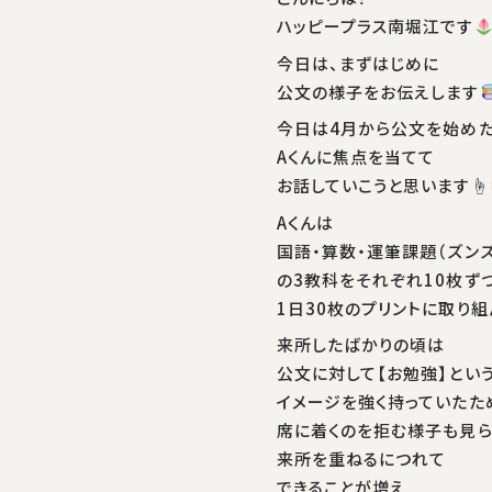
ハッピープラス南堀江です
今日は、まずはじめに
公文の様子をお伝えします
今日は4月から公文を始め
Aくんに焦点を当てて
お話していこうと思います☝
Aくんは
国語・算数・運筆課題（ズンズ
の3教科をそれぞれ10枚ず
1日30枚のプリントに取り
来所したばかりの頃は
公文に対して【お勉強】とい
イメージを強く持っていたた
席に着くのを拒む様子も見
来所を重ねるにつれて
できることが増え